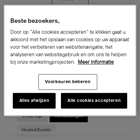
Alle evenementen
Concerten
Beste bezoekers,
Door op “Alle cookies accepteren” te klikken gaat u
Tentoonstellingen
Films
akkoord met het opslaan van cookies op uw apparaat
voor het verbeteren van websitenavigatie, het
Performances
Lezingen & Debatten
analyseren van websitegebruik en om ons te helpen
Jazz
Klassieke Muziek
Global Music
bij onze marketingprojecten.
Meer informatie
Elektronische Muziek
Voorkeuren beheren
Alles afwijzen
Alle cookies accepteren
Voor iedereen
Kids’ Palace
Onderwijs
Rondleidingen
Hosted Events