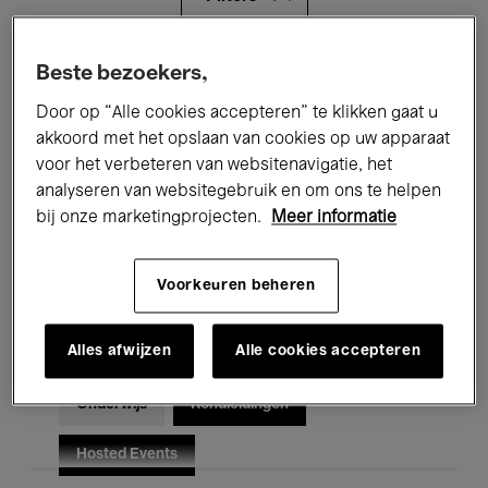
Alle evenementen
Concerten
Beste bezoekers,
Door op “Alle cookies accepteren” te klikken gaat u
Tentoonstellingen
Films
akkoord met het opslaan van cookies op uw apparaat
voor het verbeteren van websitenavigatie, het
Performances
Lezingen & Debatten
analyseren van websitegebruik en om ons te helpen
Jazz
Klassieke Muziek
Global Music
bij onze marketingprojecten.
Meer informatie
Elektronische Muziek
Voorkeuren beheren
Alles afwijzen
Alle cookies accepteren
Voor iedereen
Kids’ Palace
Onderwijs
Rondleidingen
Hosted Events