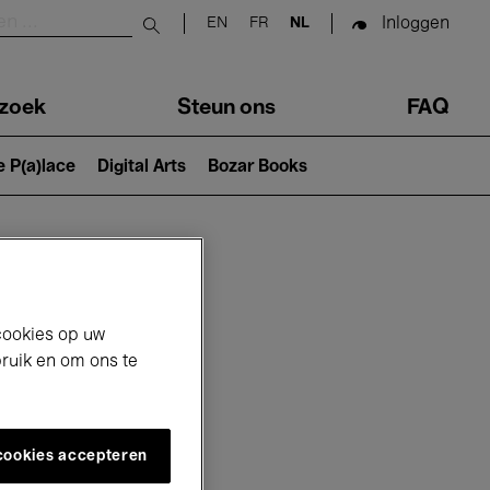
Inloggen
EN
FR
NL
Submit search
zoek
Steun ons
FAQ
e P(a)lace
Digital Arts
Bozar Books
cookies op uw
bruik en om ons te
 cookies accepteren