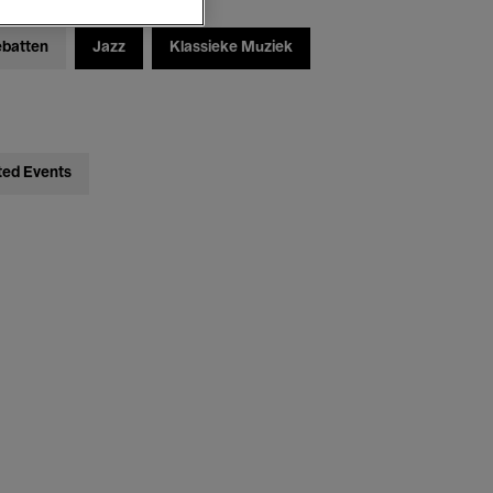
ebatten
Jazz
Klassieke Muziek
ted Events