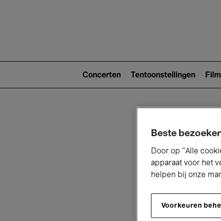
Main
navigat
Main
navigation
Concerten
Tentoonstellingen
Film
(level
2)
Beste bezoeker
Door op “Alle cooki
apparaat voor het v
helpen bij onze ma
V
Voorkeuren beh