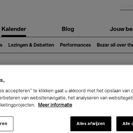
Kalender
Blog
Jouw be
ion
s
Lezingen & Debatten
Performances
Bozar all over th
Nu bij Bozar
s,
es accepteren” te klikken gaat u akkoord met het opslaan van 
erbeteren van websitenavigatie, het analyseren van websitege
rketingprojecten.
Meer informatie
andaag
Komende 7 dagen
Februari
eren
Alles afwijzen
Alle
Maandag 01 - Zondag 28 Februari 2027