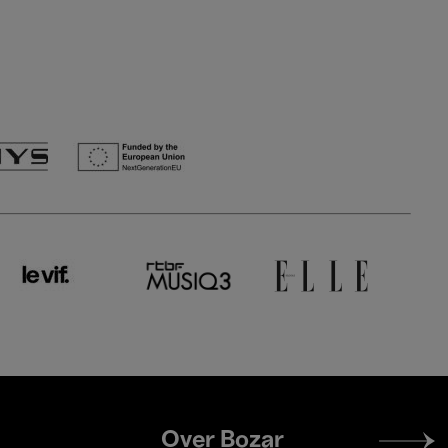
Footer
Over Bozar