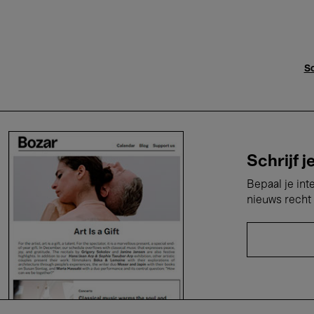
Sc
Schrijf j
Bepaal je int
nieuws recht 