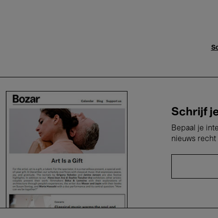
Sc
Schrijf j
Bepaal je int
nieuws recht 