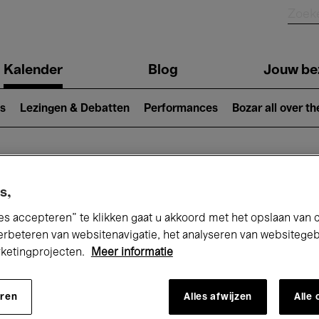
Kalender
Blog
Jouw be
ion
s
Lezingen & Debatten
Performances
Bozar all over th
Nu bij Bozar
s,
es accepteren” te klikken gaat u akkoord met het opslaan van 
erbeteren van websitenavigatie, het analyseren van websitege
rketingprojecten.
Meer informatie
andaag
Komende 7 dagen
Februari
eren
Alles afwijzen
Alle
Maandag 01 - Zondag 28 Februari 2027