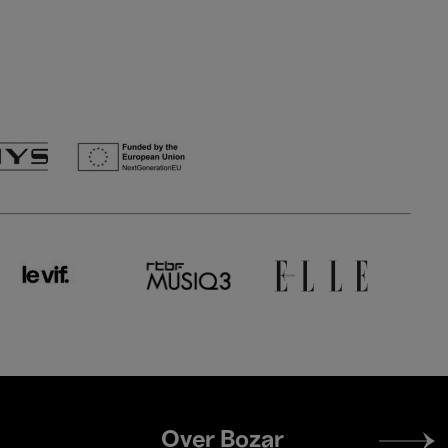
Footer
Over Bozar