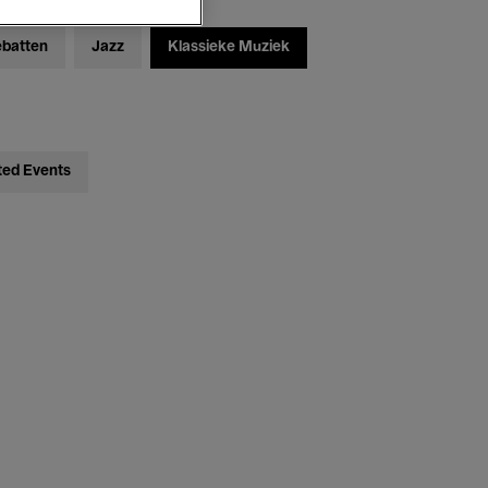
ebatten
Jazz
Klassieke Muziek
ted Events