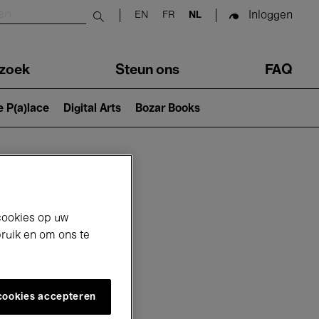
Inloggen
EN
FR
NL
Submit search
zoek
Steun ons
FAQ
e P(a)lace
Digital Arts
Bozar Books
cookies op uw
bruik en om ons te
 cookies accepteren