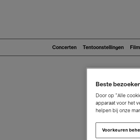
Main
navigat
Main
navigation
Concerten
Tentoonstellingen
Film
(level
2)
Beste bezoeker
Door op “Alle cooki
apparaat voor het v
helpen bij onze ma
V
Voorkeuren beh