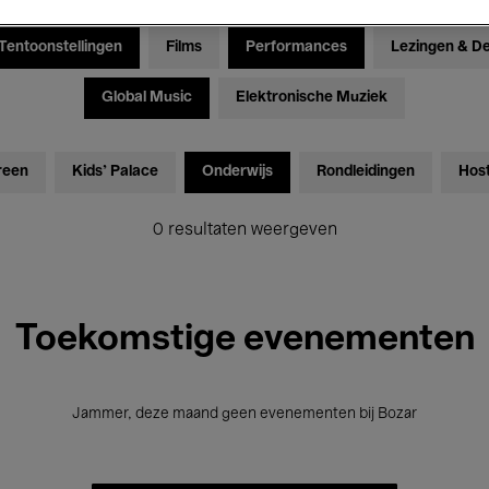
Tentoonstellingen
Films
Performances
Lezingen & D
Global Music
Elektronische Muziek
reen
Kids’ Palace
Onderwijs
Rondleidingen
Hos
0 resultaten weergeven
Toekomstige evenementen
Jammer, deze maand geen evenementen bij Bozar