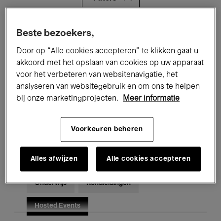
Alle evenementen
Concerten
Beste bezoekers,
Door op “Alle cookies accepteren” te klikken gaat u
Tentoonstellingen
Films
akkoord met het opslaan van cookies op uw apparaat
voor het verbeteren van websitenavigatie, het
Performances
Lezingen & Debatten
analyseren van websitegebruik en om ons te helpen
Jazz
Klassieke Muziek
Global Music
bij onze marketingprojecten.
Meer informatie
Elektronische Muziek
Voorkeuren beheren
Alles afwijzen
Alle cookies accepteren
Voor iedereen
Kids’ Palace
Onderwijs
Rondleidingen
Hosted Events