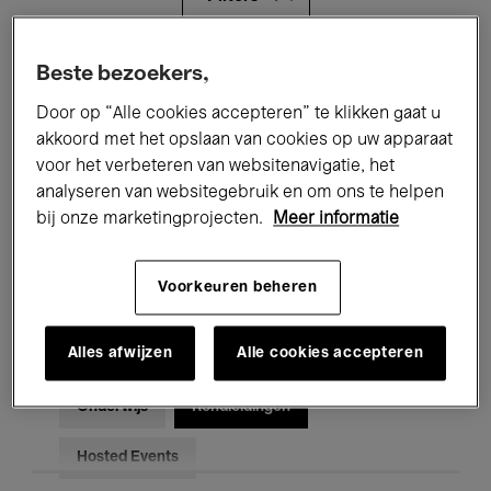
Alle evenementen
Concerten
Beste bezoekers,
Door op “Alle cookies accepteren” te klikken gaat u
Tentoonstellingen
Films
akkoord met het opslaan van cookies op uw apparaat
voor het verbeteren van websitenavigatie, het
Performances
Lezingen & Debatten
analyseren van websitegebruik en om ons te helpen
Jazz
Klassieke Muziek
Global Music
bij onze marketingprojecten.
Meer informatie
Elektronische Muziek
Voorkeuren beheren
Alles afwijzen
Alle cookies accepteren
Voor iedereen
Kids’ Palace
Onderwijs
Rondleidingen
Hosted Events