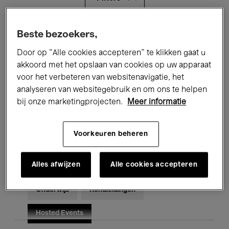
Alle evenementen
Concerten
Beste bezoekers,
Door op “Alle cookies accepteren” te klikken gaat u
Tentoonstellingen
Films
akkoord met het opslaan van cookies op uw apparaat
voor het verbeteren van websitenavigatie, het
Performances
Lezingen & Debatten
analyseren van websitegebruik en om ons te helpen
Jazz
Klassieke Muziek
Global Music
bij onze marketingprojecten.
Meer informatie
Elektronische Muziek
Voorkeuren beheren
Alles afwijzen
Alle cookies accepteren
Voor iedereen
Kids’ Palace
Onderwijs
Rondleidingen
Hosted Events