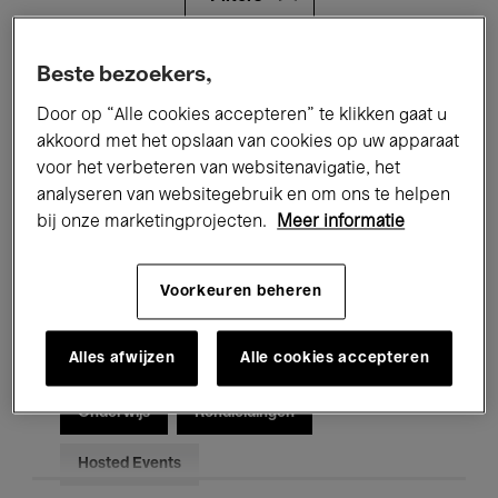
Alle evenementen
Concerten
Beste bezoekers,
Door op “Alle cookies accepteren” te klikken gaat u
Tentoonstellingen
Films
akkoord met het opslaan van cookies op uw apparaat
voor het verbeteren van websitenavigatie, het
Performances
Lezingen & Debatten
analyseren van websitegebruik en om ons te helpen
Jazz
Klassieke Muziek
Global Music
bij onze marketingprojecten.
Meer informatie
Elektronische Muziek
Voorkeuren beheren
Alles afwijzen
Alle cookies accepteren
Voor iedereen
Kids’ Palace
Onderwijs
Rondleidingen
Hosted Events