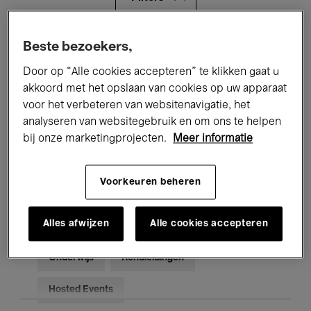
Alle evenementen
Concerten
Beste bezoekers,
Door op “Alle cookies accepteren” te klikken gaat u
Tentoonstellingen
Films
akkoord met het opslaan van cookies op uw apparaat
voor het verbeteren van websitenavigatie, het
Performances
Lezingen & Debatten
analyseren van websitegebruik en om ons te helpen
Jazz
Klassieke Muziek
Global Music
bij onze marketingprojecten.
Meer informatie
Elektronische Muziek
Voorkeuren beheren
Alles afwijzen
Alle cookies accepteren
Voor iedereen
Kids’ Palace
Onderwijs
Rondleidingen
Hosted Events