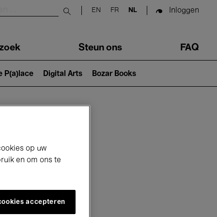
Inloggen
EN
FR
NL
Submit search
zoek
Steun ons
FAQ
e P(a)lace
Digital Arts
Bozar Books
cookies op uw
bruik en om ons te
 cookies accepteren