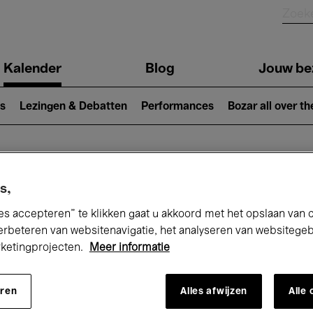
Kalender
Blog
Jouw be
ion
s
Lezingen & Debatten
Performances
Bozar all over th
Nu bij Bozar
s,
es accepteren” te klikken gaat u akkoord met het opslaan van 
erbeteren van websitenavigatie, het analyseren van websitege
rketingprojecten.
Meer informatie
andaag
Komende 7 dagen
Februari
eren
Alles afwijzen
Alle
Maandag 01 - Zondag 28 Februari 2027