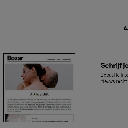
Sc
Schrijf j
Bepaal je int
nieuws recht 