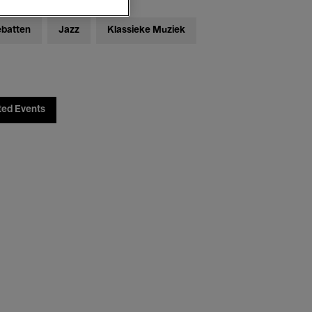
ebatten
Jazz
Klassieke Muziek
ted Events