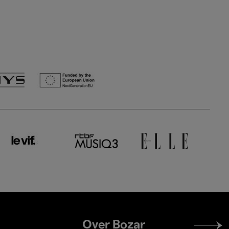
Footer
Over Bozar