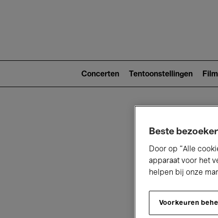
Main
navigat
Main
navigation
Concerten
Tentoonstellingen
Film
(level
2)
Beste bezoeker
Door op “Alle cooki
apparaat voor het v
helpen bij onze ma
V
Voorkeuren beh