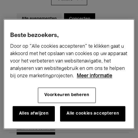
Alle evenementen
Concerten
Tentoonstellingen
Films
Beste bezoekers,
Door op “Alle cookies accepteren” te klikken gaat u
Performances
Lezingen & Debatten
akkoord met het opslaan van cookies op uw apparaat
voor het verbeteren van websitenavigatie, het
Jazz
Klassieke Muziek
Global Music
analyseren van websitegebruik en om ons te helpen
Elektronische Muziek
bij onze marketingprojecten.
Meer informatie
Voorkeuren beheren
Voor iedereen
Kids’ Palace
Alles afwijzen
Alle cookies accepteren
Onderwijs
Rondleidingen
Hosted Events