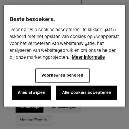
Alle evenementen
Concerten
Beste bezoekers,
Door op “Alle cookies accepteren” te klikken gaat u
Tentoonstellingen
Films
akkoord met het opslaan van cookies op uw apparaat
voor het verbeteren van websitenavigatie, het
Performances
Lezingen & Debatten
analyseren van websitegebruik en om ons te helpen
Jazz
Klassieke Muziek
Global Music
bij onze marketingprojecten.
Meer informatie
Elektronische Muziek
Voorkeuren beheren
Alles afwijzen
Alle cookies accepteren
Voor iedereen
Kids’ Palace
Onderwijs
Rondleidingen
Hosted Events