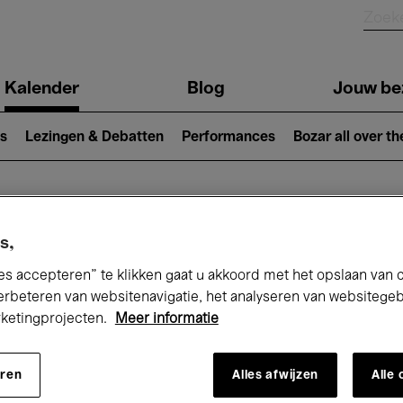
Kalender
Blog
Jouw be
ion
s
Lezingen & Debatten
Performances
Bozar all over th
Nu bij Bozar
s,
es accepteren” te klikken gaat u akkoord met het opslaan van 
erbeteren van websitenavigatie, het analyseren van websitege
rketingprojecten.
Meer informatie
andaag
Komende 7 dagen
Februari
eren
Alles afwijzen
Alle
Maandag 01 - Zondag 28 Februari 2027