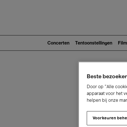
Main
navigat
Main
navigation
Concerten
Tentoonstellingen
Film
(level
2)
Beste bezoeker
Door op “Alle cooki
apparaat voor het v
helpen bij onze ma
V
Voorkeuren beh