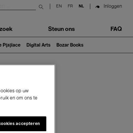
Inloggen
EN
FR
NL
Submit search
zoek
Steun ons
FAQ
e P(a)lace
Digital Arts
Bozar Books
cookies op uw
bruik en om ons te
 cookies accepteren