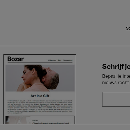
Sc
Schrijf j
Bepaal je int
nieuws recht 