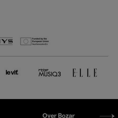
Footer
Over Bozar