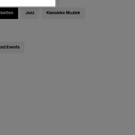
ebatten
Jazz
Klassieke Muziek
ted Events