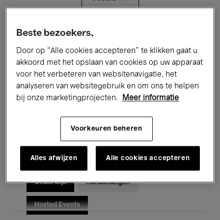
Alle evenementen
Concerten
Beste bezoekers,
Door op “Alle cookies accepteren” te klikken gaat u
Tentoonstellingen
Films
akkoord met het opslaan van cookies op uw apparaat
voor het verbeteren van websitenavigatie, het
Performances
Lezingen & Debatten
analyseren van websitegebruik en om ons te helpen
Jazz
Klassieke Muziek
Global Music
bij onze marketingprojecten.
Meer informatie
Elektronische Muziek
Voorkeuren beheren
Alles afwijzen
Alle cookies accepteren
Voor iedereen
Kids’ Palace
Onderwijs
Rondleidingen
Hosted Events