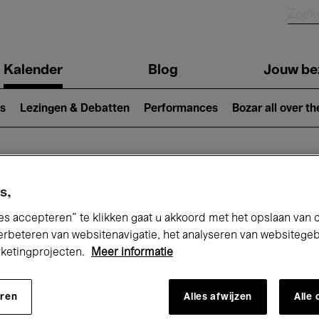
Kalender
Blog
Jouw be
ion
s
Lezingen & Debatten
Performances
Bozar all over th
Nu bij Bozar
s,
es accepteren” te klikken gaat u akkoord met het opslaan van 
erbeteren van websitenavigatie, het analyseren van websitege
rketingprojecten.
Meer informatie
andaag
Komende 7 dagen
Februari
eren
Alles afwijzen
Alle
Maandag 01 - Zondag 28 Februari 2027