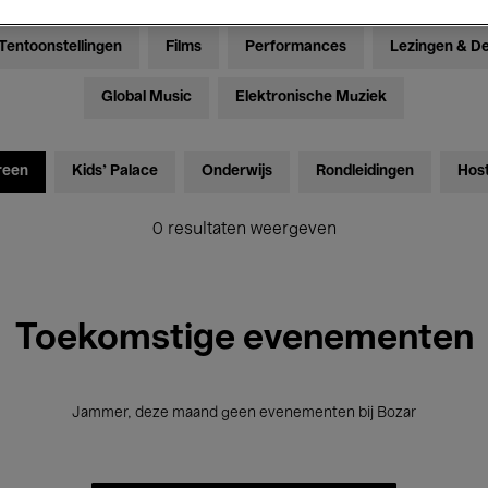
Tentoonstellingen
Films
Performances
Lezingen & D
Global Music
Elektronische Muziek
reen
Kids’ Palace
Onderwijs
Rondleidingen
Hos
0 resultaten weergeven
Toekomstige evenementen
Jammer, deze maand geen evenementen bij Bozar