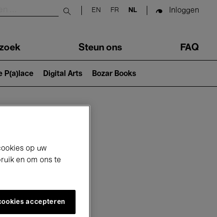
Inloggen
EN
FR
NL
Submit search
zoek
Steun ons
FAQ
e P(a)lace
Digital Arts
Bozar Books
cookies op uw
bruik en om ons te
 cookies accepteren