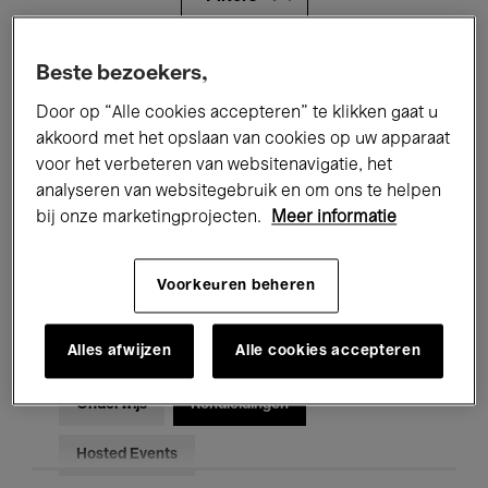
Alle evenementen
Concerten
Beste bezoekers,
Door op “Alle cookies accepteren” te klikken gaat u
Tentoonstellingen
Films
akkoord met het opslaan van cookies op uw apparaat
voor het verbeteren van websitenavigatie, het
Performances
Lezingen & Debatten
analyseren van websitegebruik en om ons te helpen
Jazz
Klassieke Muziek
Global Music
bij onze marketingprojecten.
Meer informatie
Elektronische Muziek
Voorkeuren beheren
Alles afwijzen
Alle cookies accepteren
Voor iedereen
Kids’ Palace
Onderwijs
Rondleidingen
Hosted Events