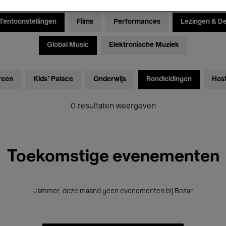
Tentoonstellingen
Films
Performances
Lezingen & D
Global Music
Elektronische Muziek
reen
Kids’ Palace
Onderwijs
Rondleidingen
Hos
0 resultaten weergeven
Toekomstige evenementen
Jammer, deze maand geen evenementen bij Bozar