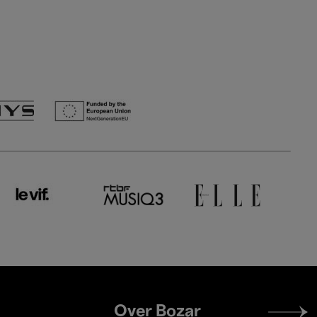
Footer
Over Bozar