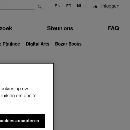
Inloggen
EN
FR
NL
Submit search
zoek
Steun ons
FAQ
e P(a)lace
Digital Arts
Bozar Books
cookies op uw
bruik en om ons te
 cookies accepteren