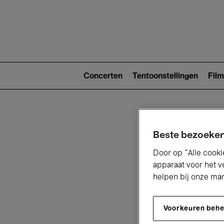
Main
navigat
Main
navigation
Concerten
Tentoonstellingen
Film
(level
2)
Beste bezoeker
Door op “Alle cooki
apparaat voor het v
helpen bij onze ma
V
Voorkeuren beh