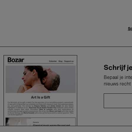
Sc
Schrijf j
Bepaal je int
nieuws recht 