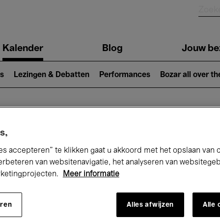
Kalender
Blog
Jouw be
ion
s
Lezingen & Debatten
Performances
Bozar all over th
Nu bij Bozar
s,
es accepteren” te klikken gaat u akkoord met het opslaan van 
erbeteren van websitenavigatie, het analyseren van websitege
rketingprojecten.
Meer informatie
andaag
Komende 7 dagen
Februari
eren
Alles afwijzen
Alle
Maandag 01 - Zondag 28 Februari 2027