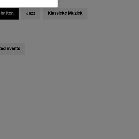
ebatten
Jazz
Klassieke Muziek
ted Events