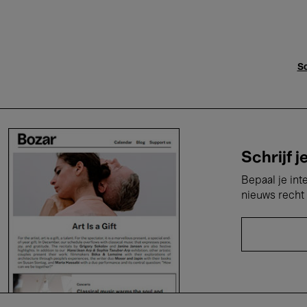
Sc
Schrijf j
Bepaal je int
nieuws recht 