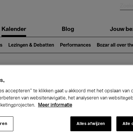
Kalender
Blog
Jouw be
ion
s
Lezingen & Debatten
Performances
Bozar all over th
Nu bij Bozar
s,
es accepteren” te klikken gaat u akkoord met het opslaan van 
erbeteren van websitenavigatie, het analyseren van websitege
rketingprojecten.
Meer informatie
andaag
Komende 7 dagen
Februari
eren
Alles afwijzen
Alle
Maandag 01 - Zondag 28 Februari 2027