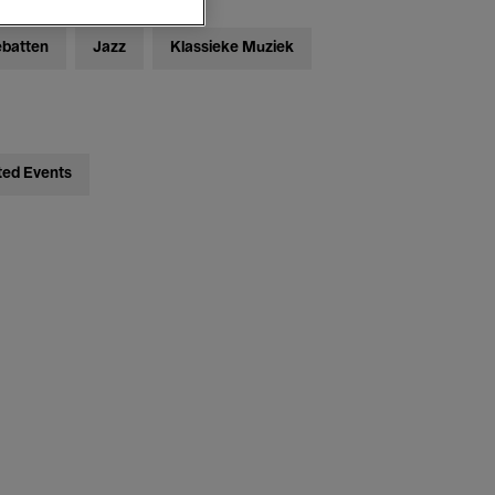
ebatten
Jazz
Klassieke Muziek
ted Events