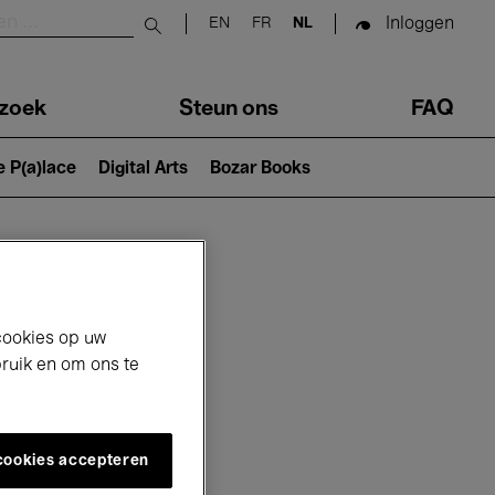
Inloggen
EN
FR
NL
Submit search
zoek
Steun ons
FAQ
e P(a)lace
Digital Arts
Bozar Books
cookies op uw
bruik en om ons te
 cookies accepteren