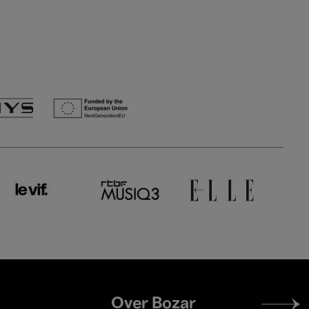
Footer
Over Bozar