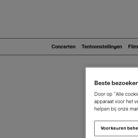
Main
navigat
Main
navigation
Concerten
Tentoonstellingen
Film
(level
2)
Beste bezoeker
Door op “Alle cooki
apparaat voor het v
helpen bij onze ma
V
Voorkeuren beh