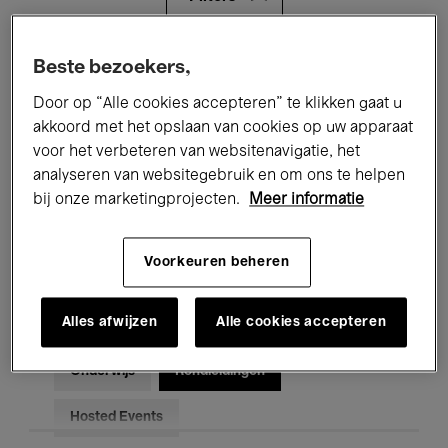
Alle evenementen
Concerten
Beste bezoekers,
Door op “Alle cookies accepteren” te klikken gaat u
Tentoonstellingen
Films
akkoord met het opslaan van cookies op uw apparaat
voor het verbeteren van websitenavigatie, het
Performances
Lezingen & Debatten
analyseren van websitegebruik en om ons te helpen
Jazz
Klassieke Muziek
Global Music
bij onze marketingprojecten.
Meer informatie
Elektronische Muziek
Voorkeuren beheren
Alles afwijzen
Alle cookies accepteren
Voor iedereen
Kids’ Palace
Onderwijs
Rondleidingen
Hosted Events