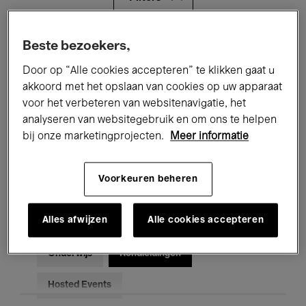
Alle evenementen
Concerten
Beste bezoekers,
Door op “Alle cookies accepteren” te klikken gaat u
Tentoonstellingen
Films
akkoord met het opslaan van cookies op uw apparaat
voor het verbeteren van websitenavigatie, het
Performances
Lezingen & Debatten
analyseren van websitegebruik en om ons te helpen
Jazz
Klassieke Muziek
Global Music
bij onze marketingprojecten.
Meer informatie
Elektronische Muziek
Voorkeuren beheren
Alles afwijzen
Alle cookies accepteren
Voor iedereen
Kids’ Palace
Onderwijs
Rondleidingen
Hosted Events