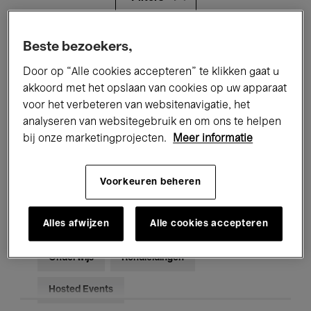
Alle evenementen
Concerten
Beste bezoekers,
Door op “Alle cookies accepteren” te klikken gaat u
Tentoonstellingen
Films
akkoord met het opslaan van cookies op uw apparaat
voor het verbeteren van websitenavigatie, het
Performances
Lezingen & Debatten
analyseren van websitegebruik en om ons te helpen
Jazz
Klassieke Muziek
Global Music
bij onze marketingprojecten.
Meer informatie
Elektronische Muziek
Voorkeuren beheren
Alles afwijzen
Alle cookies accepteren
Voor iedereen
Kids’ Palace
Onderwijs
Rondleidingen
Hosted Events