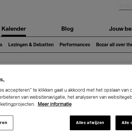
Kalender
Blog
Jouw be
ion
s
Lezingen & Debatten
Performances
Bozar all over th
Nu bij Bozar
s,
es accepteren” te klikken gaat u akkoord met het opslaan van 
erbeteren van websitenavigatie, het analyseren van websitege
rketingprojecten.
Meer informatie
andaag
Komende 7 dagen
Maart
eren
Alles afwijzen
Alle
Maandag 01 - Woensdag 31 Maart 2027