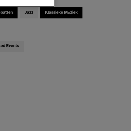
ebatten
Jazz
Klassieke Muziek
ted Events