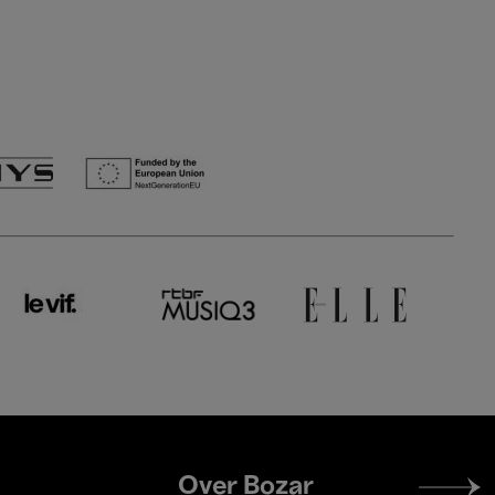
Footer
Over Bozar