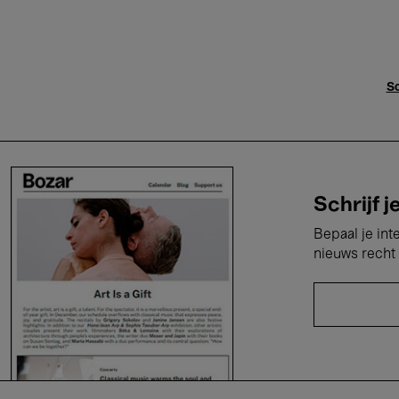
Sc
Schrijf j
Bepaal je int
nieuws recht 