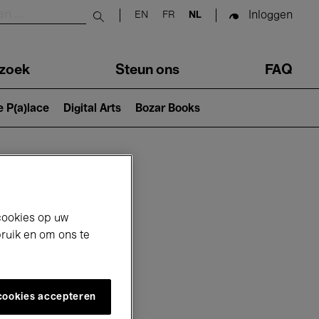
Inloggen
EN
FR
NL
Submit search
zoek
Steun ons
FAQ
e P(a)lace
Digital Arts
Bozar Books
cookies op uw
bruik en om ons te
 cookies accepteren