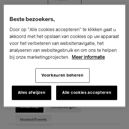
Alle evenementen
Concerten
Beste bezoekers,
Door op “Alle cookies accepteren” te klikken gaat u
Tentoonstellingen
Films
akkoord met het opslaan van cookies op uw apparaat
voor het verbeteren van websitenavigatie, het
Performances
Lezingen & Debatten
analyseren van websitegebruik en om ons te helpen
Jazz
Klassieke Muziek
Global Music
bij onze marketingprojecten.
Meer informatie
Elektronische Muziek
Voorkeuren beheren
Alles afwijzen
Alle cookies accepteren
Voor iedereen
Kids’ Palace
Onderwijs
Rondleidingen
Hosted Events