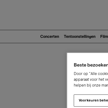
Main
navigat
Main
navigation
Concerten
Tentoonstellingen
Film
(level
2)
Beste bezoeker
Door op “Alle cooki
apparaat voor het v
helpen bij onze ma
V
Voorkeuren beh