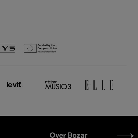
Footer
Over Bozar