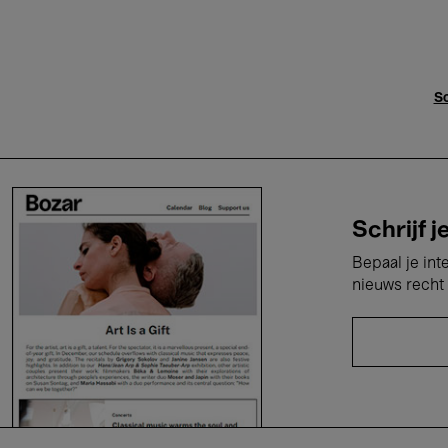
Sc
Schrijf j
Bepaal je int
nieuws recht 