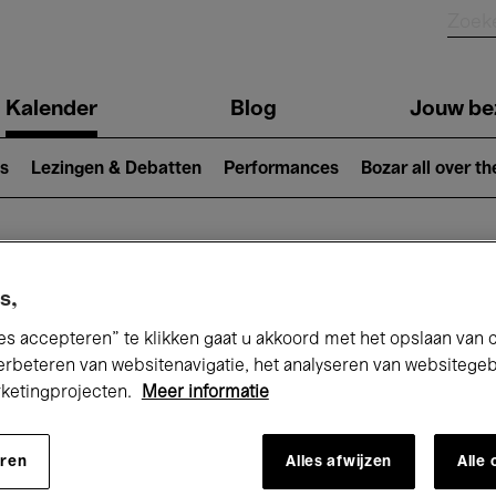
Kalender
Blog
Jouw be
ion
s
Lezingen & Debatten
Performances
Bozar all over th
Nu bij Bozar
s,
es accepteren” te klikken gaat u akkoord met het opslaan van 
erbeteren van websitenavigatie, het analyseren van websitege
rketingprojecten.
Meer informatie
andaag
Komende 7 dagen
Maart
eren
Alles afwijzen
Alle
Maandag 01 - Woensdag 31 Maart 2027