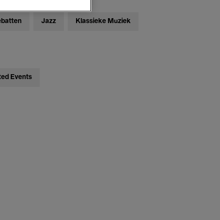
ebatten
Jazz
Klassieke Muziek
ted Events