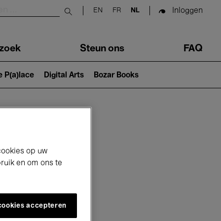
Inloggen
EN
FR
NL
Submit search
zoek
Steun ons
FAQ
e P(a)lace
Digital Arts
Bozar Books
cookies op uw
bruik en om ons te
 cookies accepteren