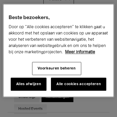
Alle evenementen
Concerten
Beste bezoekers,
Door op “Alle cookies accepteren” te klikken gaat u
Tentoonstellingen
Films
akkoord met het opslaan van cookies op uw apparaat
voor het verbeteren van websitenavigatie, het
Performances
Lezingen & Debatten
analyseren van websitegebruik en om ons te helpen
Jazz
Klassieke Muziek
Global Music
bij onze marketingprojecten.
Meer informatie
Elektronische Muziek
Voorkeuren beheren
Alles afwijzen
Alle cookies accepteren
Voor iedereen
Kids’ Palace
Onderwijs
Rondleidingen
Hosted Events