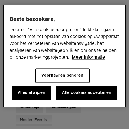
Alle evenementen
Concerten
Beste bezoekers,
Door op “Alle cookies accepteren” te klikken gaat u
Tentoonstellingen
Films
akkoord met het opslaan van cookies op uw apparaat
voor het verbeteren van websitenavigatie, het
Performances
Lezingen & Debatten
analyseren van websitegebruik en om ons te helpen
Jazz
Klassieke Muziek
Global Music
bij onze marketingprojecten.
Meer informatie
Elektronische Muziek
Voorkeuren beheren
Alles afwijzen
Alle cookies accepteren
Voor iedereen
Kids’ Palace
Onderwijs
Rondleidingen
Hosted Events