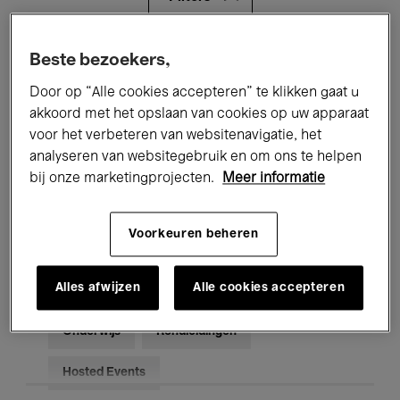
Alle evenementen
Concerten
Beste bezoekers,
Door op “Alle cookies accepteren” te klikken gaat u
Tentoonstellingen
Films
akkoord met het opslaan van cookies op uw apparaat
voor het verbeteren van websitenavigatie, het
Performances
Lezingen & Debatten
analyseren van websitegebruik en om ons te helpen
Jazz
Klassieke Muziek
Global Music
bij onze marketingprojecten.
Meer informatie
Elektronische Muziek
Voorkeuren beheren
Alles afwijzen
Alle cookies accepteren
Voor iedereen
Kids’ Palace
Onderwijs
Rondleidingen
Hosted Events