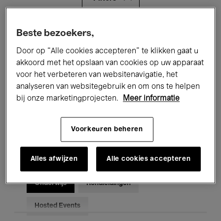
Alle evenementen
Concerten
Beste bezoekers,
Door op “Alle cookies accepteren” te klikken gaat u
Tentoonstellingen
Films
akkoord met het opslaan van cookies op uw apparaat
voor het verbeteren van websitenavigatie, het
Performances
Lezingen & Debatten
analyseren van websitegebruik en om ons te helpen
Jazz
Klassieke Muziek
Global Music
bij onze marketingprojecten.
Meer informatie
Elektronische Muziek
Voorkeuren beheren
Alles afwijzen
Alle cookies accepteren
Voor iedereen
Kids’ Palace
Onderwijs
Rondleidingen
Hosted Events