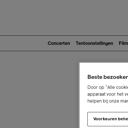
Main
navigat
Main
navigation
Concerten
Tentoonstellingen
Film
(level
2)
Beste bezoeker
Door op “Alle cooki
apparaat voor het v
helpen bij onze ma
V
Voorkeuren beh