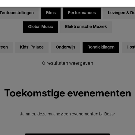
Tentoonstellingen
Films
Performances
Lezingen & D
Global Music
Elektronische Muziek
reen
Kids’ Palace
Onderwijs
Rondleidingen
Hos
0 resultaten weergeven
Toekomstige evenementen
Jammer, deze maand geen evenementen bij Bozar