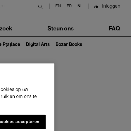
Inloggen
EN
FR
NL
Submit search
zoek
Steun ons
FAQ
e P(a)lace
Digital Arts
Bozar Books
cookies op uw
bruik en om ons te
 cookies accepteren