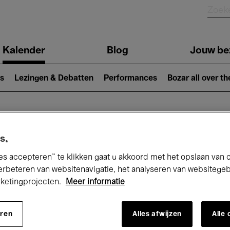
Kalender
Blog
Jouw be
ion
s
Lezingen & Debatten
Performances
Bozar all over th
Nu bij Bozar
s,
es accepteren” te klikken gaat u akkoord met het opslaan van 
erbeteren van websitenavigatie, het analyseren van websitege
rketingprojecten.
Meer informatie
andaag
Komende 7 dagen
Maart
eren
Alles afwijzen
Alle
Maandag 01 - Woensdag 31 Maart 2027