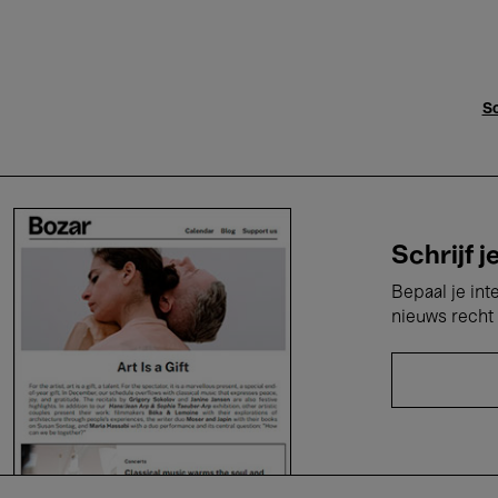
Sc
Schrijf j
Bepaal je int
nieuws recht 