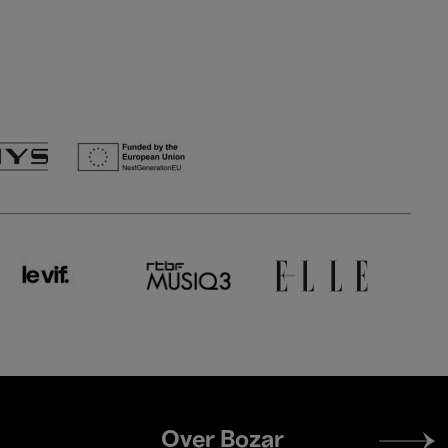
Footer
Over Bozar