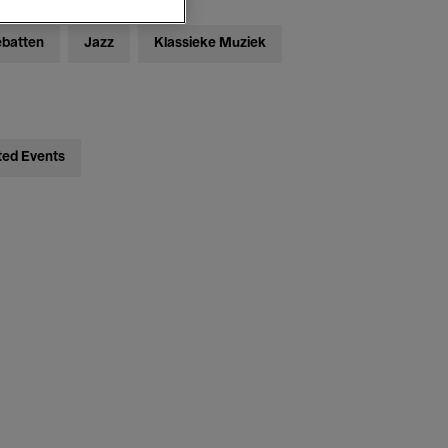
ebatten
Jazz
Klassieke Muziek
ted Events