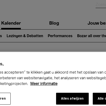
Kalender
Blog
Jouw be
ion
s
Lezingen & Debatten
Performances
Bozar all over th
Nu bij Bozar
s,
es accepteren” te klikken gaat u akkoord met het opslaan van 
erbeteren van websitenavigatie, het analyseren van websitege
rketingprojecten.
Meer informatie
andaag
Komende 7 dagen
Maart
eren
Alles afwijzen
Alle
Maandag 01 - Woensdag 31 Maart 2027