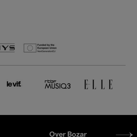
Footer
Over Bozar