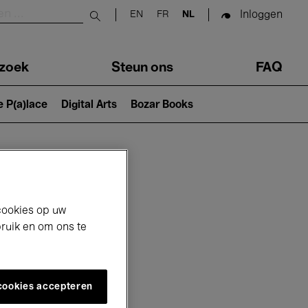
Inloggen
EN
FR
NL
Submit search
zoek
Steun ons
FAQ
e P(a)lace
Digital Arts
Bozar Books
cookies op uw
bruik en om ons te
 cookies accepteren