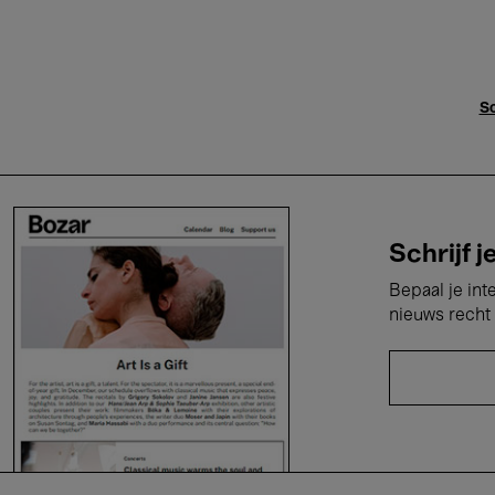
Sc
Schrijf j
Bepaal je int
nieuws recht 