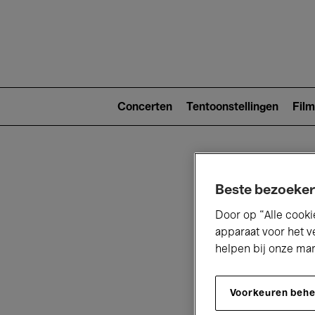
Main
navigat
Main
navigation
Concerten
Tentoonstellingen
Film
(level
2)
Beste bezoeker
Door op “Alle cooki
apparaat voor het v
helpen bij onze ma
V
Voorkeuren beh