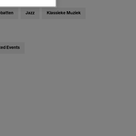
ebatten
Jazz
Klassieke Muziek
ted Events