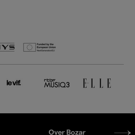
Footer
Over Bozar