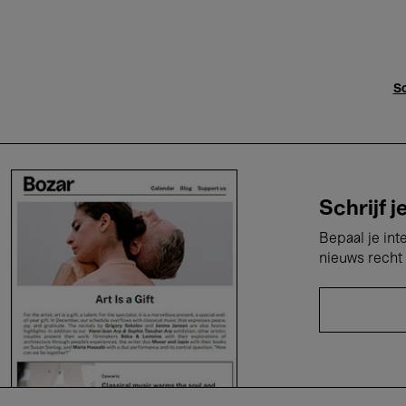
Sc
Schrijf j
Bepaal je int
nieuws recht 