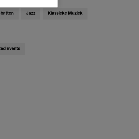
ebatten
Jazz
Klassieke Muziek
ted Events