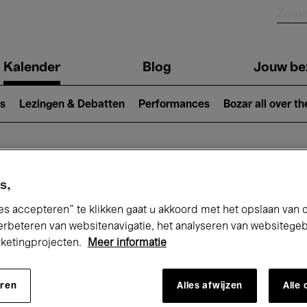
Kalender
Blog
Jouw be
ion
s
Lezingen & Debatten
Performances
Bozar all over th
Nu bij Bozar
s,
es accepteren” te klikken gaat u akkoord met het opslaan van 
erbeteren van websitenavigatie, het analyseren van websitege
rketingprojecten.
Meer informatie
andaag
Komende 7 dagen
Maart
eren
Alles afwijzen
Alle
Maandag 01 - Woensdag 31 Maart 2027