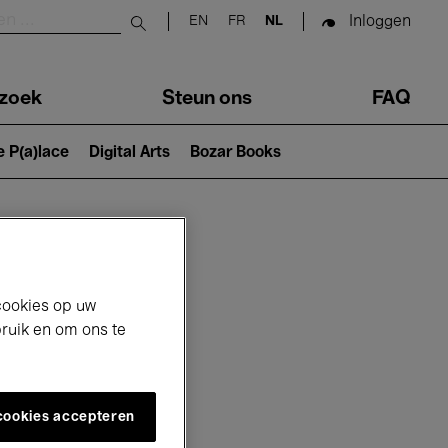
Inloggen
EN
FR
NL
Submit search
zoek
Steun ons
FAQ
e P(a)lace
Digital Arts
Bozar Books
cookies op uw
bruik en om ons te
 cookies accepteren