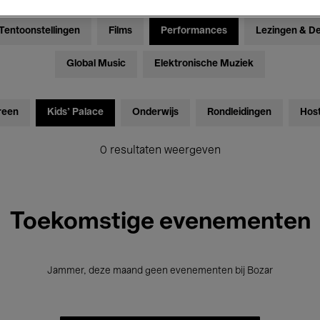
Tentoonstellingen
Films
Performances
Lezingen & D
Global Music
Elektronische Muziek
reen
Kids’ Palace
Onderwijs
Rondleidingen
Hos
0 resultaten weergeven
Toekomstige evenementen
Jammer, deze maand geen evenementen bij Bozar