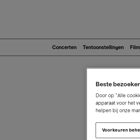
Main
navigat
Main
navigation
Concerten
Tentoonstellingen
Film
(level
2)
Beste bezoeker
Door op “Alle cooki
apparaat voor het v
helpen bij onze ma
V
Voorkeuren beh