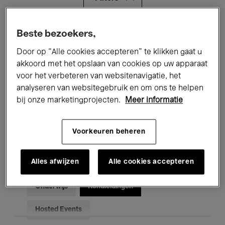
Alle evenementen
Concerten
Beste bezoekers,
Door op “Alle cookies accepteren” te klikken gaat u
Tentoonstellingen
Films
akkoord met het opslaan van cookies op uw apparaat
voor het verbeteren van websitenavigatie, het
Performances
Lezingen & Debatten
analyseren van websitegebruik en om ons te helpen
Jazz
Klassieke Muziek
Global Music
bij onze marketingprojecten.
Meer informatie
Elektronische Muziek
Voorkeuren beheren
Alles afwijzen
Alle cookies accepteren
Voor iedereen
Kids’ Palace
Onderwijs
Rondleidingen
Hosted Events