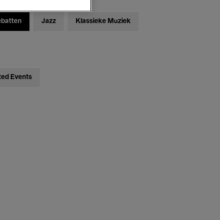
ebatten
Jazz
Klassieke Muziek
ted Events