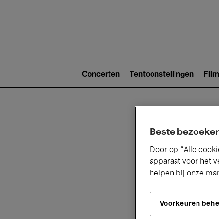
Main
navigat
Main
navigation
Concerten
Tentoonstellingen
Film
(level
2)
Beste bezoeker
Door op “Alle cooki
apparaat voor het v
helpen bij onze ma
V
Voorkeuren beh