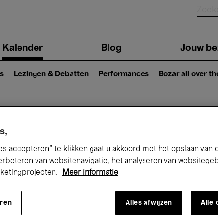
Kalender
Blog
Jouw be
ion
s
Lezingen & Debatten
Performances
Bozar all over th
Nu bij Bozar
s,
es accepteren” te klikken gaat u akkoord met het opslaan van 
erbeteren van websitenavigatie, het analyseren van websitege
rketingprojecten.
Meer informatie
andaag
Komende 7 dagen
Maart
eren
Alles afwijzen
Alle
Maandag 01 - Woensdag 31 Maart 2027