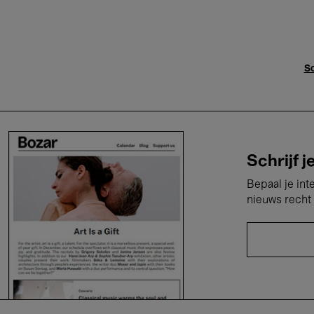
Sc
Schrijf j
Bepaal je int
nieuws recht 