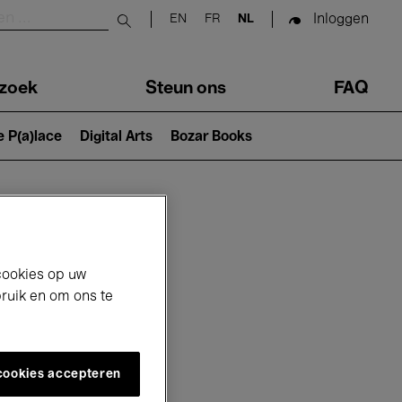
Inloggen
EN
FR
NL
Submit search
zoek
Steun ons
FAQ
e P(a)lace
Digital Arts
Bozar Books
cookies op uw
bruik en om ons te
 cookies accepteren