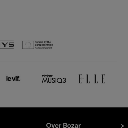
Footer
Over Bozar