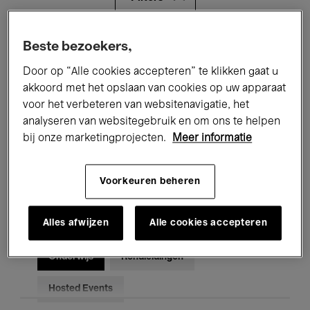
Alle evenementen
Concerten
Beste bezoekers,
Door op “Alle cookies accepteren” te klikken gaat u
Tentoonstellingen
Films
akkoord met het opslaan van cookies op uw apparaat
voor het verbeteren van websitenavigatie, het
Performances
Lezingen & Debatten
analyseren van websitegebruik en om ons te helpen
Jazz
Klassieke Muziek
Global Music
bij onze marketingprojecten.
Meer informatie
Elektronische Muziek
Voorkeuren beheren
Alles afwijzen
Alle cookies accepteren
Voor iedereen
Kids’ Palace
Onderwijs
Rondleidingen
Hosted Events