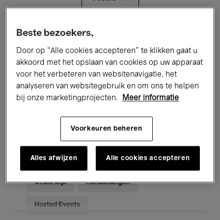
Alle evenementen
Concerten
Beste bezoekers,
Door op “Alle cookies accepteren” te klikken gaat u
Tentoonstellingen
Films
akkoord met het opslaan van cookies op uw apparaat
voor het verbeteren van websitenavigatie, het
Performances
Lezingen & Debatten
analyseren van websitegebruik en om ons te helpen
Jazz
Klassieke Muziek
Global Music
bij onze marketingprojecten.
Meer informatie
Elektronische Muziek
Voorkeuren beheren
Alles afwijzen
Alle cookies accepteren
Voor iedereen
Kids’ Palace
Onderwijs
Rondleidingen
Hosted Events