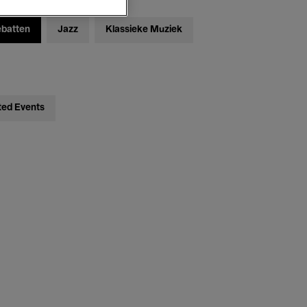
ebatten
Jazz
Klassieke Muziek
ted Events