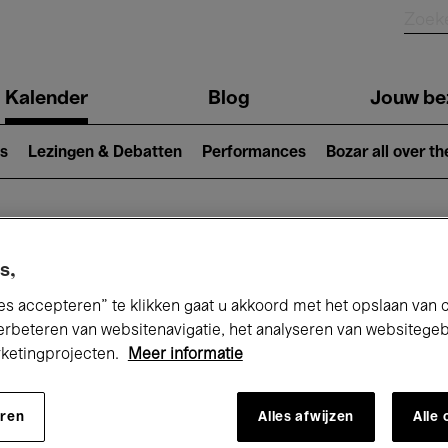
Kalender
Blog
Jouw be
ion
s
Lezingen & Debatten
Performances
Bozar all over th
Nu bij Bozar
s,
es accepteren” te klikken gaat u akkoord met het opslaan van 
erbeteren van websitenavigatie, het analyseren van websitege
rketingprojecten.
Meer informatie
andaag
Komende 7 dagen
Maart
eren
Alles afwijzen
Alle
Maandag 01 - Woensdag 31 Maart 2027