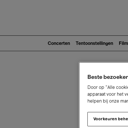
Main
navigat
Main
navigation
Concerten
Tentoonstellingen
Film
(level
2)
Beste bezoeker
Door op “Alle cooki
apparaat voor het v
helpen bij onze ma
V
Voorkeuren beh