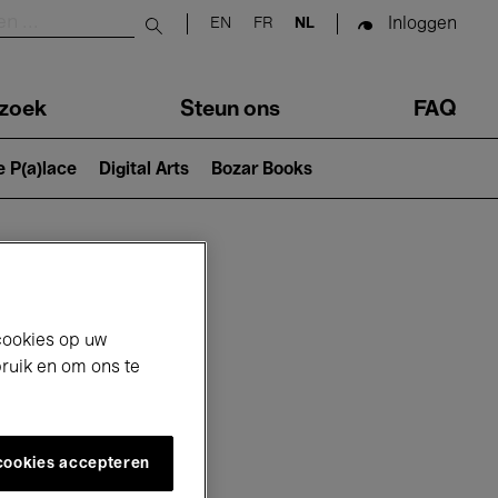
Inloggen
EN
FR
NL
Submit search
zoek
Steun ons
FAQ
e P(a)lace
Digital Arts
Bozar Books
cookies op uw
bruik en om ons te
 cookies accepteren