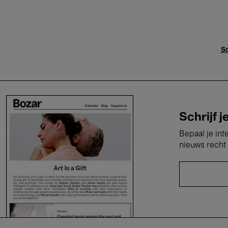
Sc
Schrijf j
Bepaal je int
nieuws recht 