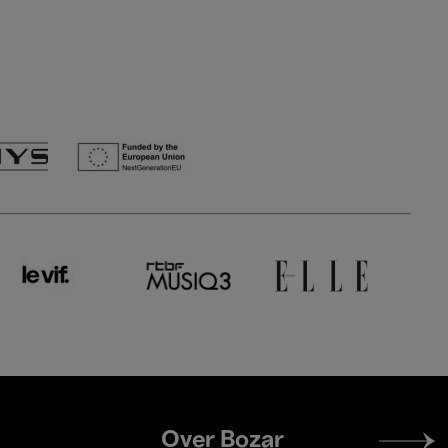
Footer
Over Bozar