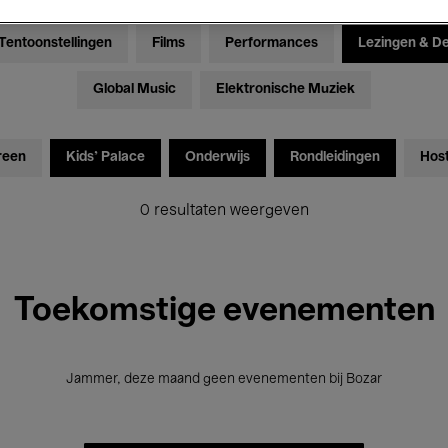
Tentoonstellingen
Films
Performances
Lezingen & D
Global Music
Elektronische Muziek
reen
Kids’ Palace
Onderwijs
Rondleidingen
Hos
0 resultaten weergeven
Toekomstige evenementen
Jammer, deze maand geen evenementen bij Bozar