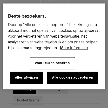
Alle evenementen
Concerten
Beste bezoekers,
Door op “Alle cookies accepteren” te klikken gaat u
Tentoonstellingen
Films
akkoord met het opslaan van cookies op uw apparaat
voor het verbeteren van websitenavigatie, het
Performances
Lezingen & Debatten
analyseren van websitegebruik en om ons te helpen
Jazz
Klassieke Muziek
Global Music
bij onze marketingprojecten.
Meer informatie
Elektronische Muziek
Voorkeuren beheren
Alles afwijzen
Alle cookies accepteren
Voor iedereen
Kids’ Palace
Onderwijs
Rondleidingen
Hosted Events