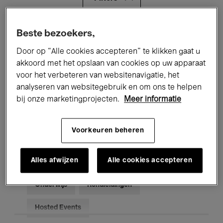
Alle evenementen
Concerten
Beste bezoekers,
Door op “Alle cookies accepteren” te klikken gaat u
Tentoonstellingen
Films
akkoord met het opslaan van cookies op uw apparaat
voor het verbeteren van websitenavigatie, het
Performances
Lezingen & Debatten
analyseren van websitegebruik en om ons te helpen
Jazz
Klassieke Muziek
Global Music
bij onze marketingprojecten.
Meer informatie
Elektronische Muziek
Voorkeuren beheren
Alles afwijzen
Alle cookies accepteren
Voor iedereen
Kids’ Palace
Onderwijs
Rondleidingen
Hosted Events