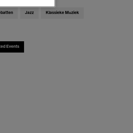
ebatten
Jazz
Klassieke Muziek
ted Events