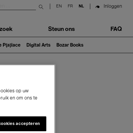
Inloggen
EN
FR
NL
Submit search
zoek
Steun ons
FAQ
e P(a)lace
Digital Arts
Bozar Books
cookies op uw
bruik en om ons te
 cookies accepteren