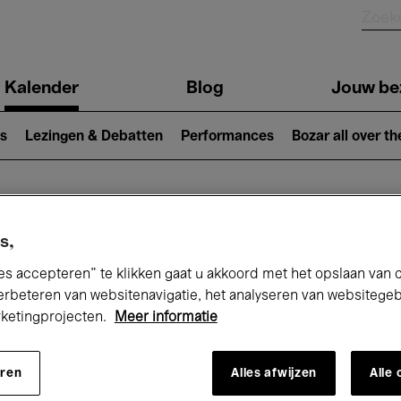
Kalender
Blog
Jouw be
ion
s
Lezingen & Debatten
Performances
Bozar all over th
Nu bij Bozar
s,
es accepteren” te klikken gaat u akkoord met het opslaan van 
erbeteren van websitenavigatie, het analyseren van websitege
rketingprojecten.
Meer informatie
andaag
Komende 7 dagen
Maart
eren
Alles afwijzen
Alle
Maandag 01 - Woensdag 31 Maart 2027