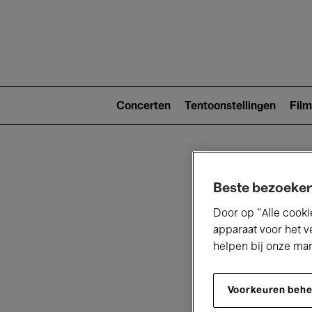
Main
navigat
Main
navigation
Concerten
Tentoonstellingen
Film
(level
2)
Beste bezoeker
Door op “Alle cooki
apparaat voor het v
helpen bij onze ma
V
Voorkeuren beh