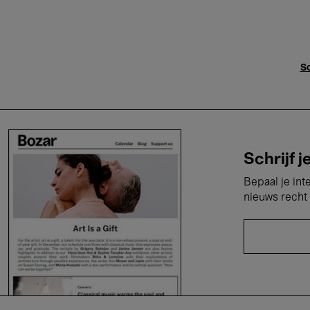
Sc
Schrijf j
Bepaal je int
nieuws recht 