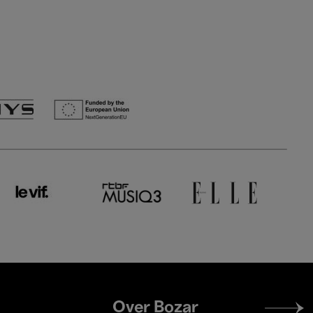
Footer
Over Bozar