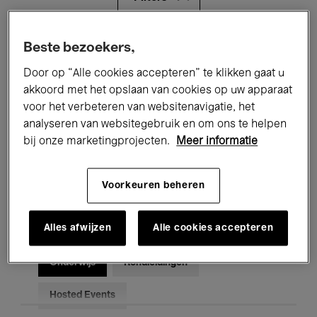
Alle evenementen
Concerten
Beste bezoekers,
Door op “Alle cookies accepteren” te klikken gaat u
Tentoonstellingen
Films
akkoord met het opslaan van cookies op uw apparaat
voor het verbeteren van websitenavigatie, het
Performances
Lezingen & Debatten
analyseren van websitegebruik en om ons te helpen
Jazz
Klassieke Muziek
Global Music
bij onze marketingprojecten.
Meer informatie
Elektronische Muziek
Voorkeuren beheren
Alles afwijzen
Alle cookies accepteren
Voor iedereen
Kids’ Palace
Onderwijs
Rondleidingen
Hosted Events