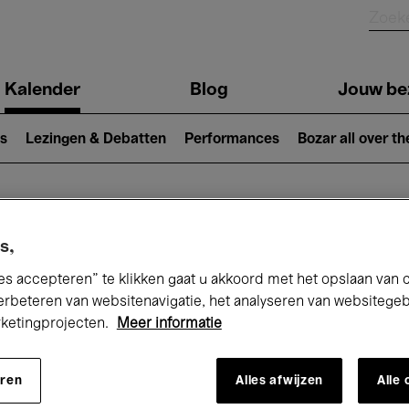
Kalender
Blog
Jouw be
ion
s
Lezingen & Debatten
Performances
Bozar all over th
Nu bij Bozar
s,
es accepteren” te klikken gaat u akkoord met het opslaan van 
erbeteren van websitenavigatie, het analyseren van websitege
rketingprojecten.
Meer informatie
andaag
Komende 7 dagen
Maart
eren
Alles afwijzen
Alle
Maandag 01 - Woensdag 31 Maart 2027