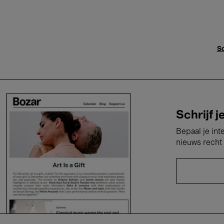
Sc
Schrijf j
Bepaal je int
nieuws recht 