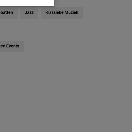
ebatten
Jazz
Klassieke Muziek
ted Events