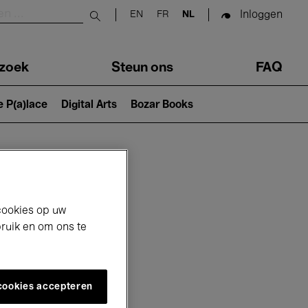
Inloggen
EN
FR
NL
Submit search
zoek
Steun ons
FAQ
e P(a)lace
Digital Arts
Bozar Books
cookies op uw
bruik en om ons te
 cookies accepteren