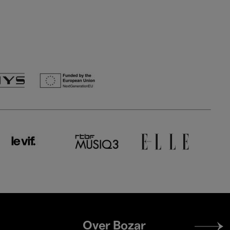
Footer
Over Bozar