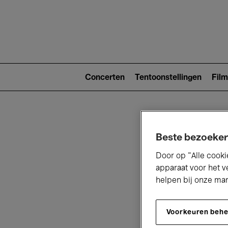
Main
navigat
Main
navigation
Concerten
Tentoonstellingen
Film
(level
2)
Beste bezoeker
Door op “Alle cooki
apparaat voor het v
helpen bij onze ma
V
Voorkeuren beh