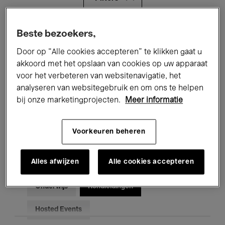
Alle evenementen
Concerten
Beste bezoekers,
Door op “Alle cookies accepteren” te klikken gaat u
Tentoonstellingen
Films
akkoord met het opslaan van cookies op uw apparaat
voor het verbeteren van websitenavigatie, het
Performances
Lezingen & Debatten
analyseren van websitegebruik en om ons te helpen
Jazz
Klassieke Muziek
Global Music
bij onze marketingprojecten.
Meer informatie
Elektronische Muziek
Voorkeuren beheren
Alles afwijzen
Alle cookies accepteren
Voor iedereen
Kids’ Palace
Onderwijs
Rondleidingen
Hosted Events