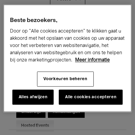
Alle evenementen
Concerten
Beste bezoekers,
Door op “Alle cookies accepteren” te klikken gaat u
Tentoonstellingen
Films
akkoord met het opslaan van cookies op uw apparaat
voor het verbeteren van websitenavigatie, het
Performances
Lezingen & Debatten
analyseren van websitegebruik en om ons te helpen
Jazz
Klassieke Muziek
Global Music
bij onze marketingprojecten.
Meer informatie
Elektronische Muziek
Voorkeuren beheren
Alles afwijzen
Alle cookies accepteren
Voor iedereen
Kids’ Palace
Onderwijs
Rondleidingen
Hosted Events