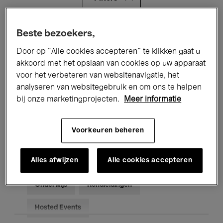
Alle evenementen
Concerten
Beste bezoekers,
Door op “Alle cookies accepteren” te klikken gaat u
Tentoonstellingen
Films
akkoord met het opslaan van cookies op uw apparaat
voor het verbeteren van websitenavigatie, het
Performances
Lezingen & Debatten
analyseren van websitegebruik en om ons te helpen
Jazz
Klassieke Muziek
Global Music
bij onze marketingprojecten.
Meer informatie
Elektronische Muziek
Voorkeuren beheren
Alles afwijzen
Alle cookies accepteren
Voor iedereen
Kids’ Palace
Onderwijs
Rondleidingen
Hosted Events