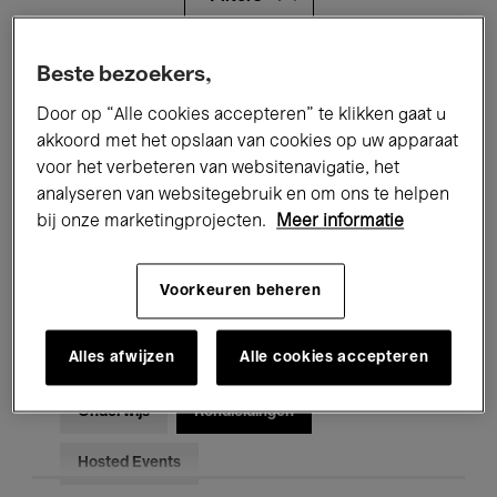
Alle evenementen
Concerten
Beste bezoekers,
Door op “Alle cookies accepteren” te klikken gaat u
Tentoonstellingen
Films
akkoord met het opslaan van cookies op uw apparaat
voor het verbeteren van websitenavigatie, het
Performances
Lezingen & Debatten
analyseren van websitegebruik en om ons te helpen
Jazz
Klassieke Muziek
Global Music
bij onze marketingprojecten.
Meer informatie
Elektronische Muziek
Voorkeuren beheren
Alles afwijzen
Alle cookies accepteren
Voor iedereen
Kids’ Palace
Onderwijs
Rondleidingen
Hosted Events