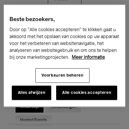
Alle evenementen
Concerten
Beste bezoekers,
Door op “Alle cookies accepteren” te klikken gaat u
Tentoonstellingen
Films
akkoord met het opslaan van cookies op uw apparaat
voor het verbeteren van websitenavigatie, het
Performances
Lezingen & Debatten
analyseren van websitegebruik en om ons te helpen
Jazz
Klassieke Muziek
Global Music
bij onze marketingprojecten.
Meer informatie
Elektronische Muziek
Voorkeuren beheren
Alles afwijzen
Alle cookies accepteren
Voor iedereen
Kids’ Palace
Onderwijs
Rondleidingen
Hosted Events