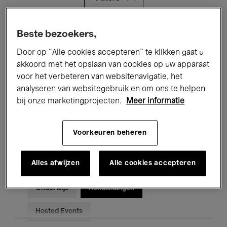
Alle evenementen
Concerten
Beste bezoekers,
Door op “Alle cookies accepteren” te klikken gaat u
Tentoonstellingen
Films
akkoord met het opslaan van cookies op uw apparaat
voor het verbeteren van websitenavigatie, het
Performances
Lezingen & Debatten
analyseren van websitegebruik en om ons te helpen
Jazz
Klassieke Muziek
Global Music
bij onze marketingprojecten.
Meer informatie
Elektronische Muziek
Voorkeuren beheren
Alles afwijzen
Alle cookies accepteren
Voor iedereen
Kids’ Palace
Onderwijs
Rondleidingen
Hosted Events