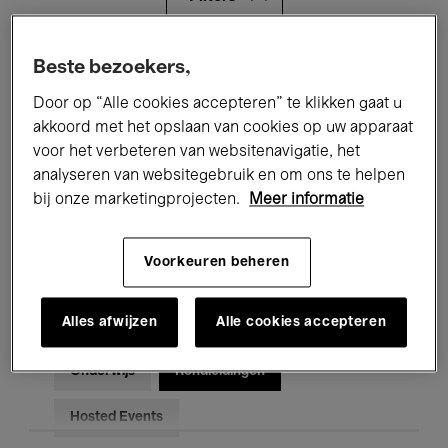
Alle evenementen
Concerten
Beste bezoekers,
Door op “Alle cookies accepteren” te klikken gaat u
Tentoonstellingen
Films
akkoord met het opslaan van cookies op uw apparaat
voor het verbeteren van websitenavigatie, het
Performances
Lezingen & Debatten
analyseren van websitegebruik en om ons te helpen
Jazz
Klassieke Muziek
Global Music
bij onze marketingprojecten.
Meer informatie
Elektronische Muziek
Voorkeuren beheren
Alles afwijzen
Alle cookies accepteren
Voor iedereen
Kids’ Palace
Onderwijs
Rondleidingen
Hosted Events