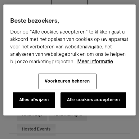
Alle evenementen
Concerten
Beste bezoekers,
Door op “Alle cookies accepteren” te klikken gaat u
Tentoonstellingen
Films
akkoord met het opslaan van cookies op uw apparaat
voor het verbeteren van websitenavigatie, het
Performances
Lezingen & Debatten
analyseren van websitegebruik en om ons te helpen
Jazz
Klassieke Muziek
Global Music
bij onze marketingprojecten.
Meer informatie
Elektronische Muziek
Voorkeuren beheren
Alles afwijzen
Alle cookies accepteren
Voor iedereen
Kids’ Palace
Onderwijs
Rondleidingen
Hosted Events