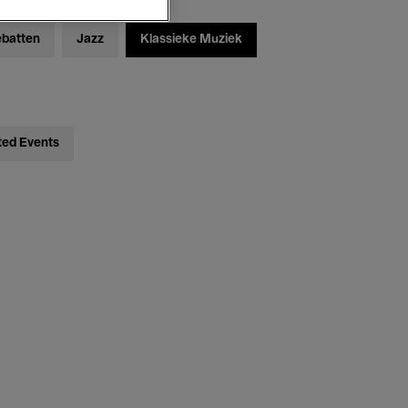
ebatten
Jazz
Klassieke Muziek
ted Events