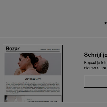
Sc
Schrijf j
Bepaal je int
nieuws recht 