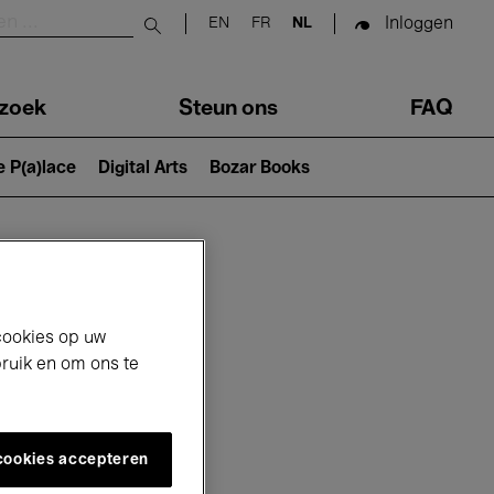
Inloggen
EN
FR
NL
Submit search
zoek
Steun ons
FAQ
e P(a)lace
Digital Arts
Bozar Books
cookies op uw
bruik en om ons te
 cookies accepteren