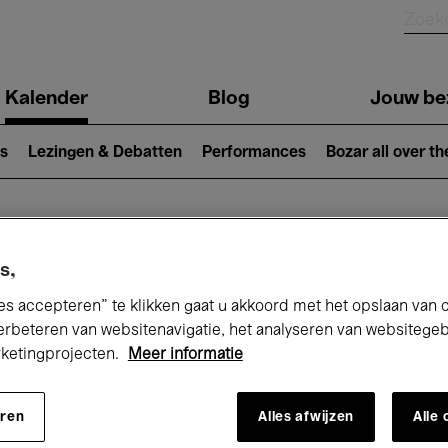
Kalender
Blog
Jouw be
ion
s
Lezingen & Debatten
Performances
Bozar all over th
Nu bij Bozar
s,
es accepteren” te klikken gaat u akkoord met het opslaan van 
erbeteren van websitenavigatie, het analyseren van websitege
rketingprojecten.
Meer informatie
andaag
Komende 7 dagen
April
eren
Alles afwijzen
Alle
Donderdag 01 - Vrijdag 30 April 2027