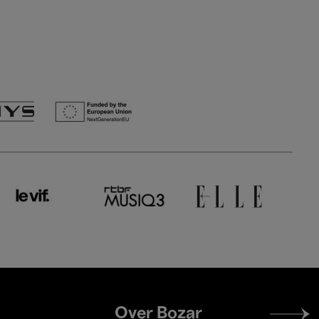
Footer
Over Bozar