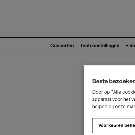
Main
navigat
Main
navigation
Concerten
Tentoonstellingen
Film
(level
2)
Beste bezoeker
Door op “Alle cooki
apparaat voor het v
helpen bij onze ma
V
Voorkeuren beh